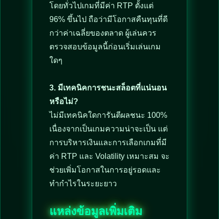
โดยทั่วไปเกมที่มีค่า RTP ตั้งแต่
96% ขึ้นไป ถือว่ามีโอกาสคืนทุนที่ดี
กว่าค่าเฉลี่ยของตลาด ผู้เล่นควร
ตรวจสอบข้อมูลนี้ก่อนเริ่มเล่นเกม
ใดๆ
3. มีเทคนิคการชนะสล็อตที่แน่นอน
หรือไม่?
ไม่มีเทคนิคใดการันตีผลชนะ 100%
เนื่องจากเป็นเกมความน่าจะเป็น แต่
การบริหารเงินและการเลือกเกมที่มี
ค่า RTP และ Volatility เหมาะสม จะ
ช่วยเพิ่มโอกาสในการอยู่รอดและ
ทำกำไรในระยะยาว
แหล่งข้อมูลเพิ่มเติม