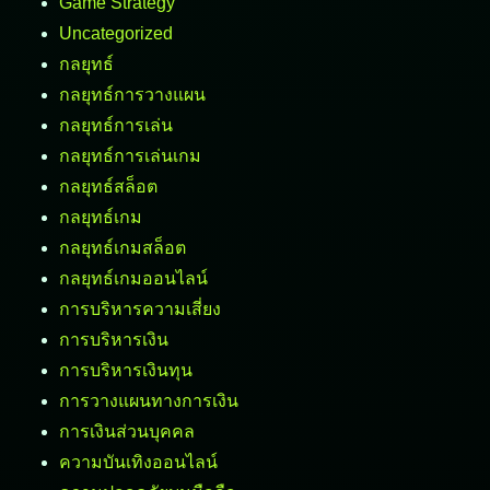
Game Strategy
Uncategorized
กลยุทธ์
กลยุทธ์การวางแผน
กลยุทธ์การเล่น
กลยุทธ์การเล่นเกม
กลยุทธ์สล็อต
กลยุทธ์เกม
กลยุทธ์เกมสล็อต
กลยุทธ์เกมออนไลน์
การบริหารความเสี่ยง
การบริหารเงิน
การบริหารเงินทุน
การวางแผนทางการเงิน
การเงินส่วนบุคคล
ความบันเทิงออนไลน์