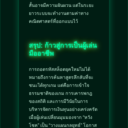
สั้นอาจมีความผันผวน แต่ในระยะ
ยาวระบบจะทำงานตามค่าทาง
คณิตศาสตร์ที่ออกแบบไว้
สรุป: ก้าวสู่การเป็นผู้เล่น
มืออาชีพ
การถอดรหัสสล็อตยุคใหม่ไม่ได้
หมายถึงการค้นหาสูตรลึกลับที่จะ
ชนะได้ทุกเกม แต่คือการเข้าใจ
ธรรมชาติของเกม การเคารพกฎ
ของสถิติ และการมีวินัยในการ
บริหารจัดการเงินทุนอย่างเคร่งครัด
เมื่อผู้เล่นเปลี่ยนมุมมองจาก “หวัง
โชค” เป็น “วางแผนกลยุทธ์” โอกาส