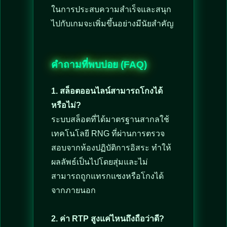
ในการประสบความสำเร็จและสนุก
ไปกับเกมจะเพิ่มขึ้นอย่างมีนัยสำคัญ
คำถามที่พบบ่อย (FAQ)
1. สล็อตออนไลน์สามารถโกงได้
หรือไม่?
ระบบสล็อตที่ได้มาตรฐานสากลใช้
เทคโนโลยี RNG ที่ผ่านการตรวจ
สอบจากห้องปฏิบัติการอิสระ ทำให้
ผลลัพธ์เป็นไปโดยสุ่มและไม่
สามารถถูกแทรกแซงหรือโกงได้
จากภายนอก
2. ค่า RTP สูงแค่ไหนถึงถือว่าดี?