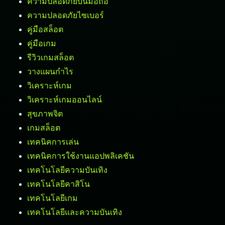
ความปลอดภัยบนมือถือ
ความปลอดภัยไซเบอร์
คู่มือสล็อต
คู่มือเกม
รีวิวเกมสล็อต
วางแผนกำไร
วิเคราะห์เกม
วิเคราะห์เกมออนไลน์
สุขภาพจิต
เกมสล็อต
เทคนิคการเล่น
เทคนิคการใช้งานแอปพลิเคชัน
เทคโนโลยีความบันเทิง
เทคโนโลยีคาสิโน
เทคโนโลยีเกม
เทคโนโลยีและความบันเทิง