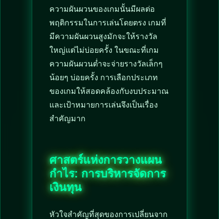
ความผันผวนของเกมนั้นมีผลต่อ
พฤติกรรมในการเล่นโดยตรง เกมที่
มีความผันผวนสูงมักจะให้รางวัล
ใหญ่แต่ไม่บ่อยครั้ง ในขณะที่เกม
ความผันผวนต่ำจะจ่ายรางวัลเล็กๆ
น้อยๆ บ่อยครั้ง การเลือกประเภท
ของเกมให้สอดคล้องกับงบประมาณ
และเป้าหมายการเล่นจึงเป็นเรื่อง
สำคัญมาก
ศาสตร์แห่งการวางแผน
กำไร: การบริหารจัดการ
เงินทุน
หัวใจสำคัญที่สุดของการเปลี่ยนจาก