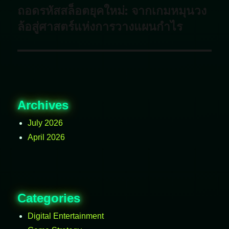
ถอดรหัสสล็อตยุคใหม่: จากเกมหมุนวง
Next
post:
ล้อสู่ศาสตร์แห่งการวางแผนกำไร
Archives
July 2026
April 2026
Categories
Digital Entertainment