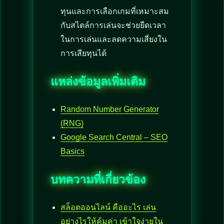
ทุนและการเลือกเกมที่เหมาะสม
กับสไตล์การเล่นจะช่วยยืดเวลา
ในการเล่นและลดความเสี่ยงใน
การเสียทุนได้
แหล่งข้อมูลเพิ่มเติม
Random Number Generator
(RNG)
Google Search Central – SEO
Basics
บทความที่เกี่ยวข้อง
สล็อตออนไลน์ คืออะไร เล่น
อย่างไรให้คุ้มค่า เข้าใจง่ายใน