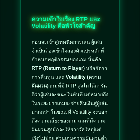
ความเข้าใจเรื่อง RTP และ
Volatility คือหัวใจสำคัญ
ก่อนจะเข้าสู่เทคนิคการเล่น ผู้เล่น
จำเป็นต้องเข้าใจสองตัวแปรหลักที่
กำหนดพฤติกรรมของเกม นั่นคือ
RTP (Return to Player)
หรืออัตรา
การคืนทุน และ
Volatility (ความ
ผันผวน)
เกมที่มี RTP สูงไม่ได้การัน
ตีว่าผู้เล่นจะชนะในทันที แต่หมายถึง
ในระยะยาวเกมจะจ่ายคืนเงินสู่ผู้เล่น
มากกว่า ในขณะที่ Volatility จะบอก
ถึงความเสี่ยงของเกม เกมที่มีความ
ผันผวนสูงมักจะให้รางวัลใหญ่แต่
เกิดไม่บ่อย ส่วนเกมความผันผวนต่ำ