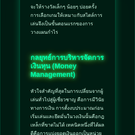
จะให้รางวัลเล็กๆ น้อยๆ บ่อยครั้ง
การเลือกเกมให้เหมาะกับสไตล์การ
เล่นจึงเป็นขั้นตอนแรกของการ
วางแผนกำไร
กลยุทธ์การบริหารจัดการ
เงินทุน (Money
Management)
หัวใจสำคัญที่สุดในการเปลี่ยนจากผู้
เล่นทั่วไปสู่ผู้เชี่ยวชาญ คือการมีวินัย
ทางการเงิน การตั้งงบประมาณก่อน
เริ่มเล่นและยึดมั่นในวงเงินนั้นคือกฎ
เหล็กที่ขาดไม่ได้ เทคนิคหนึ่งที่ได้ผล
ดีคือการแบ่งยอดเงินออกเป็นหน่วย