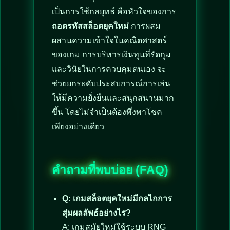
เป็นการใช้กลยุทธ์ คือหัวใจของการ
ถอดรหัสสล็อตยุคใหม่
การผสม
ผสานความเข้าใจในคณิตศาสตร์
ของเกม การบริหารเงินทุนที่รัดกุม
และวินัยในการควบคุมตนเอง จะ
ช่วยยกระดับประสบการณ์การเล่น
ให้มีความยั่งยืนและสนุกสนานมาก
ขึ้น โดยไม่จำเป็นต้องพึ่งพาโชค
เพียงอย่างเดียว
คำถามที่พบบ่อย (FAQ)
Q: เกมสล็อตยุคใหม่มีกลไกการ
สุ่มผลลัพธ์อย่างไร?
A: เกมสมัยใหม่ใช้ระบบ RNG