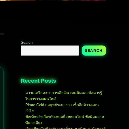
Search
SEARCH
Recent Posts
ความเครียดจากการเสียเงิน เทคนิคและข้อควรรู้
ในการวางแผนใหม่
Pirate Gold กลยุทธ์ระยะยาว เช็กลิสต์วางแผน
กำไร
ข้อเท็จจริงเกี่ยวกับเกมสล็อตออนไลน์ ข้อผิดพลาด
ที่ควรเลี่ยง