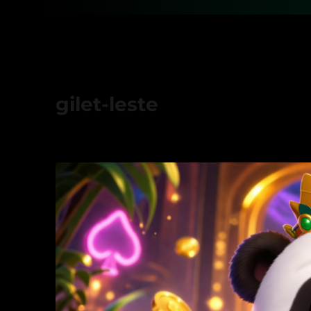
gilet-leste