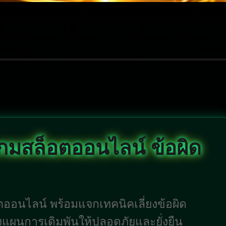
บเกมสล็อตออนไลน์ ข้อผิด
ตออนไลน์ พร้อมแจกเทคนิคเลี่ยงข้อผิด
งแผนการเดิมพันให้ปลอดภัยและยั่งยืน