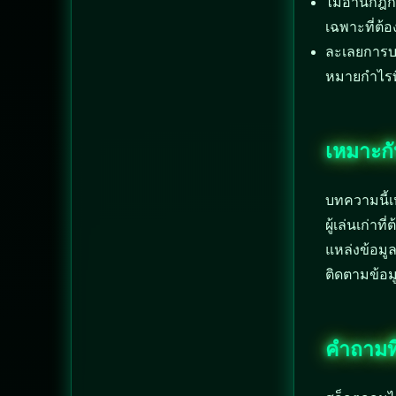
ไม่อ่านกฎก
เฉพาะที่ต้อ
ละเลยการบร
หมายกำไรที
เหมาะก
บทความนี้เห
ผู้เล่นเก่
แหล่งข้อมู
ติดตามข้อมูล
คำถามที