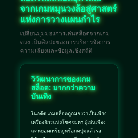
จากเกมหมุนวงล้อสู่ศาสตร์
แห่งการวางแผนกำไร
เปลี่ยนมุมมองการเล่นสล็อตจากเกม
ดวง เป็นศิลปะของการบริหารจัดการ
ความเสี่ยงและข้อมูลเชิงสถิติ
วิวัฒนาการของเกม
สล็อต: มากกว่าความ
บันเทิง
ในอดีต เกมสล็อตถูกมองว่าเป็นเพียง
เครื่องจักรแห่งโชคชะตา ผู้เล่นเพียง
แค่หยอดเหรียญหรือกดปุ่มแล้วรอ