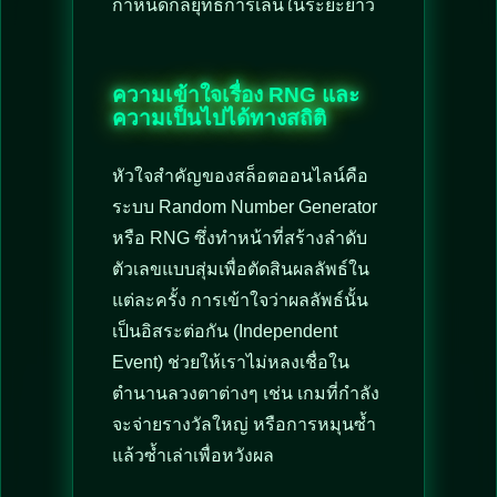
กำหนดกลยุทธ์การเล่นในระยะยาว
ความเข้าใจเรื่อง RNG และ
ความเป็นไปได้ทางสถิติ
หัวใจสำคัญของสล็อตออนไลน์คือ
ระบบ Random Number Generator
หรือ RNG ซึ่งทำหน้าที่สร้างลำดับ
ตัวเลขแบบสุ่มเพื่อตัดสินผลลัพธ์ใน
แต่ละครั้ง การเข้าใจว่าผลลัพธ์นั้น
เป็นอิสระต่อกัน (Independent
Event) ช่วยให้เราไม่หลงเชื่อใน
ตำนานลวงตาต่างๆ เช่น เกมที่กำลัง
จะจ่ายรางวัลใหญ่ หรือการหมุนซ้ำ
แล้วซ้ำเล่าเพื่อหวังผล