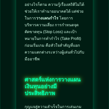
อย่างไรก็ตาม ความรู้เรื่องสถิติไม่ได้
ช่วยให้เราทำนายอนาคตได้ แต่ช่วย
ในการ
วางแผนกำไร
โดยการ
บริหารความเสี่ยง การกำหนดจุด
ตัดขาดทุน (Stop Loss) และเป้า
หมายในการทำกำไร (Take Profit)
ก่อนเริ่มเกม คือหัวใจสำคัญที่แยก
ความแตกต่างระหว่างผู้เล่นทั่วไปกับ
มืออาชีพ
ศาสตร์แห่งการวางแผน
เงินทุนอย่างมี
ประสิทธิภาพ
กุญแจสู่ความสำเร็จในการเล่นเกม