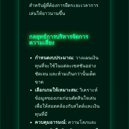
สำหรับผู้ที่ต้องการยืดระยะเวลาการ
เล่นให้ยาวนานขึ้น
กลยุทธ์การบริหารจัดการ
ความเสี่ยง
กำหนดงบประมาณ:
วางแผนเงิน
ทุนที่จะใช้ในแต่ละเซสชันอย่าง
ชัดเจน และห้ามเกินกว่านั้นเด็ด
ขาด
เลือกเกมให้เหมาะสม:
วิเคราะห์
ข้อมูลของเกมก่อนตัดสินใจเล่น
เพื่อให้สอดคล้องกับสไตล์และเงิน
ทุนที่มี
ควบคุมอารมณ์:
ความโลภและ