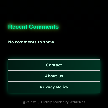
Recent Comments
No comments to show.
Contact
About us
Privacy Policy
gilet-leste
Proudly powered by WordPress