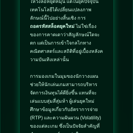
ให้วงล้อหยุดหมุน แต่ในยุคปัจจุบัน
เทคโนโลยีได้เปลี่ยนแปลงภาพ
ลักษณ์นี้ไปอย่างสิ้นเชิง การ
ถอดรหัสสล็อตยุคใหม่
ไม่ใช่เรื่อง
ของการคาดเดาว่าสัญลักษณ์ใดจะ
ตก แต่เป็นการเข้าใจกลไกทาง
คณิตศาสตร์และสถิติที่อยู่เบื้องหลังค
วามบันเทิงเหล่านั้น
การมองเกมในมุมของนักวางแผน
ช่วยให้นักเล่นเกมสามารถบริหาร
จัดการเงินทุนได้ดียิ่งขึ้น แทนที่จะ
เล่นแบบสุ่มสี่สุ่มห้า ผู้เล่นยุคใหม่
ศึกษาข้อมูลเกี่ยวกับอัตราการจ่าย
(RTP) และความผันผวน (Volatility)
ของแต่ละเกม ซึ่งเป็นปัจจัยสำคัญที่